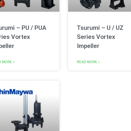
urumi – PU / PUA
Tsurumi – U / UZ
ries Vortex
Series Vortex
peller
Impeller
D MORE »
READ MORE »