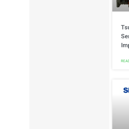
Ts
Se
Im
REA