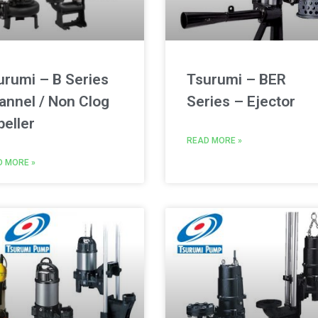
urumi – B Series
Tsurumi – BER
annel / Non Clog
Series – Ejector
peller
READ MORE »
D MORE »