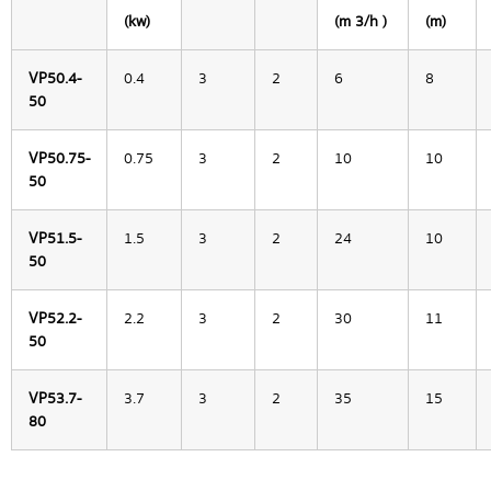
(kw)
(m 3/h )
(m)
VP50.4-
0.4
3
2
6
8
50
VP50.75-
0.75
3
2
10
10
50
VP51.5-
1.5
3
2
24
10
50
VP52.2-
2.2
3
2
30
11
50
VP53.7-
3.7
3
2
35
15
80